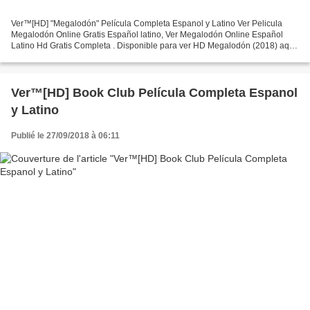
Ver™[HD] "Megalodón" Película Completa Espanol y Latino Ver Pelicula
Megalodón Online Gratis Español latino, Ver Megalodón Online Español
Latino Hd Gratis Completa . Disponible para ver HD Megalodón (2018) aquí
. Título original Megalodón Fecha de lanzamiento...
Ver™[HD] Book Club Película Completa Espanol
y Latino
Publié le 27/09/2018 à 06:11