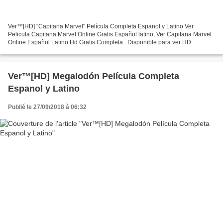
Ver™[HD] "Capitana Marvel" Película Completa Espanol y Latino Ver
Pelicula Capitana Marvel Online Gratis Español latino, Ver Capitana Marvel
Online Español Latino Hd Gratis Completa . Disponible para ver HD
Capitana Marvel (2018) aquí . Título original...
Ver™[HD] Megalodón Película Completa
Espanol y Latino
Publié le 27/09/2018 à 06:32