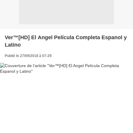
Ver™[HD] El Angel Película Completa Espanol y
Latino
Publié le 27/09/2018 à 07:29