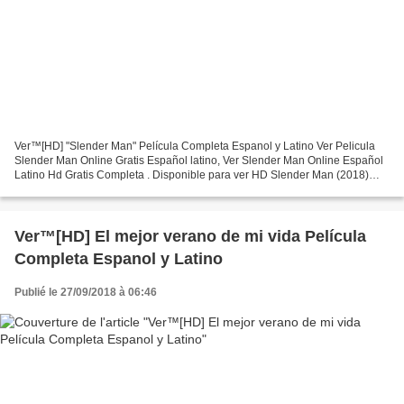
Ver™[HD] "Slender Man" Película Completa Espanol y Latino Ver Pelicula
Slender Man Online Gratis Español latino, Ver Slender Man Online Español
Latino Hd Gratis Completa . Disponible para ver HD Slender Man (2018)
aquí . Título original Slender Man Fecha...
Ver™[HD] El mejor verano de mi vida Película
Completa Espanol y Latino
Publié le 27/09/2018 à 06:46