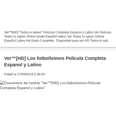
Ver™[HD] "Todos lo saben" Película Completa Espanol y Latino Ver Pelicula
Todos lo saben Online Gratis Español latino, Ver Todos lo saben Online
Español Latino Hd Gratis Completa . Disponible para ver HD Todos lo saben
(2018) aquí . Título original Todos...
Ver™[HD] Los futbolísimos Película Completa
Espanol y Latino
Publié le 27/09/2018 à 06:04