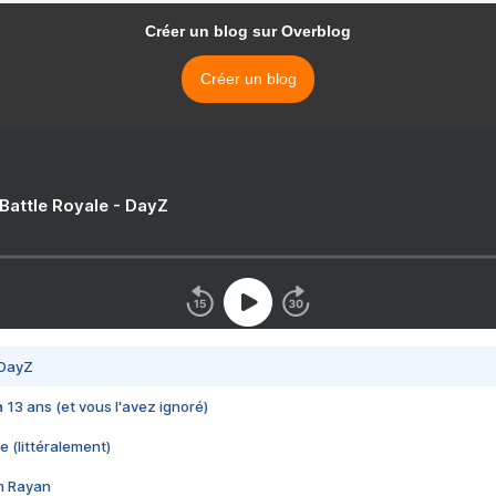
Créer un blog sur Overblog
Créer un blog
 Battle Royale - DayZ
 DayZ
 a 13 ans (et vous l'avez ignoré)
e (littéralement)
im Rayan