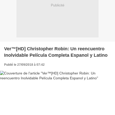
Publicité
Ver™[HD] Christopher Robin: Un reencuentro
Inolvidable Película Completa Espanol y Latino
Publié le 27/09/2018 à 07:42