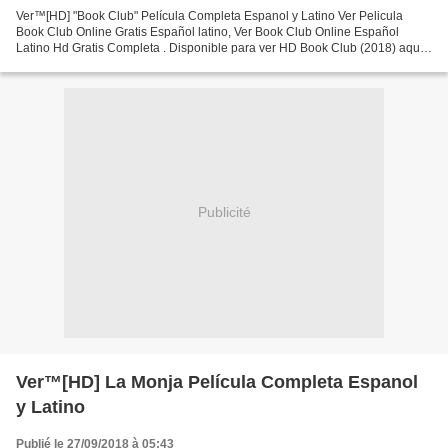
Ver™[HD] "Book Club" Película Completa Espanol y Latino Ver Pelicula
Book Club Online Gratis Español latino, Ver Book Club Online Español
Latino Hd Gratis Completa . Disponible para ver HD Book Club (2018) aquí .
Título original Book Club Fecha de lanzamiento...
Publicité
Ver™[HD] La Monja Película Completa Espanol
y Latino
Publié le 27/09/2018 à 05:43