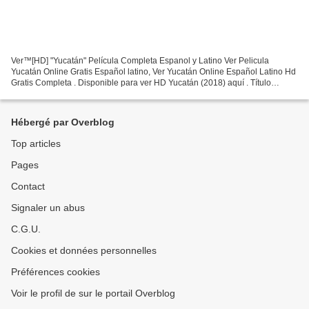
Ver™[HD] "Yucatán" Película Completa Espanol y Latino Ver Pelicula
Yucatán Online Gratis Español latino, Ver Yucatán Online Español Latino Hd
Gratis Completa . Disponible para ver HD Yucatán (2018) aquí . Título
original Yucatán Fecha de lanzamiento August...
Hébergé par Overblog
Top articles
Pages
Contact
Signaler un abus
C.G.U.
Cookies et données personnelles
Préférences cookies
Voir le profil de sur le portail Overblog