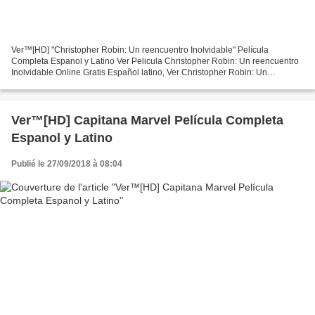
Ver™[HD] "Christopher Robin: Un reencuentro Inolvidable" Película
Completa Espanol y Latino Ver Pelicula Christopher Robin: Un reencuentro
Inolvidable Online Gratis Español latino, Ver Christopher Robin: Un
reencuentro Inolvidable Online Español Latino...
Ver™[HD] Capitana Marvel Película Completa
Espanol y Latino
Publié le 27/09/2018 à 08:04