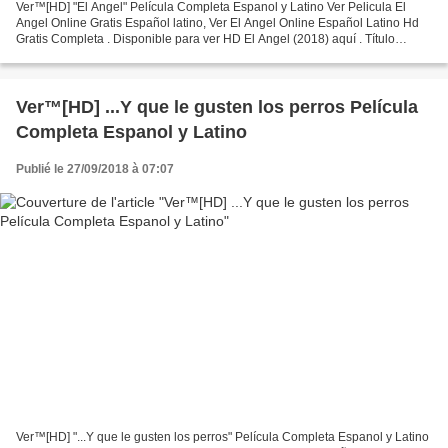
Ver™[HD] "El Angel" Película Completa Espanol y Latino Ver Pelicula El
Angel Online Gratis Español latino, Ver El Angel Online Español Latino Hd
Gratis Completa . Disponible para ver HD El Angel (2018) aquí . Título
original El Angel Fecha de lanzamiento...
Ver™[HD] ...Y que le gusten los perros Película
Completa Espanol y Latino
Publié le 27/09/2018 à 07:07
Ver™[HD] "...Y que le gusten los perros" Película Completa Espanol y Latino