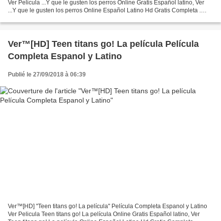
Ver Pelicula ...Y que le gusten los perros Online Gratis Español latino, Ver
...Y que le gusten los perros Online Español Latino Hd Gratis Completa .
Disponible para ver HD ...Y...
Ver™[HD] Teen titans go! La película Película
Completa Espanol y Latino
Publié le 27/09/2018 à 06:39
Ver™[HD] "Teen titans go! La película" Película Completa Espanol y Latino
Ver Pelicula Teen titans go! La película Online Gratis Español latino, Ver